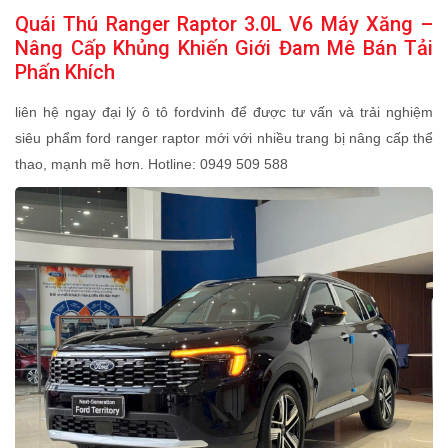
Quái Thú Ranger Raptor 3.0L V6 Máy Xăng –
Nâng Cấp Khủng Khiến Giới Đam Mê Bán Tải
Phấn Khích
liên hệ ngay đại lý ô tô fordvinh để được tư vấn và trải nghiệm
siêu phẩm ford ranger raptor mới với nhiều trang bị nâng cấp thể
thao, mạnh mẽ hơn. Hotline: 0949 509 588