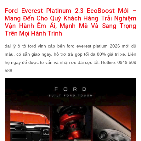
Ford Everest Platinum 2.3 EcoBoost Mới –
Mang Đến Cho Quý Khách Hàng Trải Nghiệm
Vận Hành Êm Ái, Mạnh Mẽ Và Sang Trọng
Trên Mọi Hành Trình
đại lý ô tô ford vinh cập bến ford everest platium 2026 mới đủ
màu, có sẵn giao ngay, hỗ trợ trả góp tối đa 80% giá trị xe. Liên
hệ ngay để được tư vấn và nhận ưu đãi cực tốt. Hotline: 0949 509
588