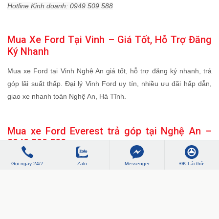
READY SET FORD-SỰ KIỆN RA MẮT FORD
EVEREST & FORD RAPTOR MỚI
Mua xe ford everest 2026, ranger raptor 2026 tại Vinh Nghệ An
giá tốt, có sẵn đủ màu giao ngay, hỗ trợ đăng ký nhanh, trả góp
lãi suất thấp.
Đại lý Vinh Ford uy tín, nhiều ưu đãi hấp dẫn, giao xe nhanh toàn
Nghệ An.
Hotline Kinh doanh: 0949 509 588
Mua Xe Ford Tại Vinh – Giá Tốt, Hỗ Trợ Đăng
Ký Nhanh
Gọi ngay 24/7
Zalo
Messenger
ĐK Lái thử
Mua xe Ford tại Vinh Nghệ An giá tốt, hỗ trợ đăng ký nhanh, trả
góp lãi suất thấp. Đại lý Vinh Ford uy tín, nhiều ưu đãi hấp dẫn,
giao xe nhanh toàn Nghệ An, Hà Tĩnh.