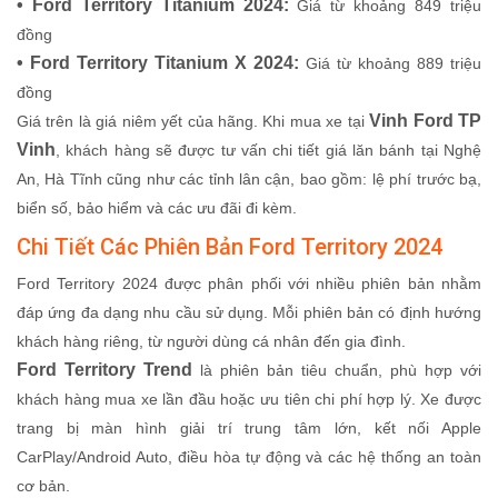
• Ford Territory Titanium 2024:
Giá từ khoảng 849 triệu
đồng
• Ford Territory Titanium X 2024:
Giá từ khoảng 889 triệu
đồng
Vinh Ford TP
Giá trên là giá niêm yết của hãng. Khi mua xe tại
Vinh
, khách hàng sẽ được tư vấn chi tiết giá lăn bánh tại Nghệ
An, Hà Tĩnh cũng như các tỉnh lân cận, bao gồm: lệ phí trước bạ,
biển số, bảo hiểm và các ưu đãi đi kèm.
Chi Tiết Các Phiên Bản Ford Territory 2024
Ford Territory 2024 được phân phối với nhiều phiên bản nhằm
đáp ứng đa dạng nhu cầu sử dụng. Mỗi phiên bản có định hướng
khách hàng riêng, từ người dùng cá nhân đến gia đình.
Ford Territory Trend
là phiên bản tiêu chuẩn, phù hợp với
khách hàng mua xe lần đầu hoặc ưu tiên chi phí hợp lý. Xe được
trang bị màn hình giải trí trung tâm lớn, kết nối Apple
CarPlay/Android Auto, điều hòa tự động và các hệ thống an toàn
cơ bản.