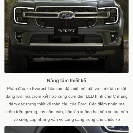
Nâng tầm thiết kế
Phần đầu xe Everest Titanium đặc biệt nổi bật với lưới tản nhiệt
dạng lưới mạ crôm kết hợp cùng cụm đèn LED hình chữ C mang
đậm đặc trưng thiết kế toàn cầu của Ford. Các điểm nhấn mạ
crôm trên gương, tay nắm cửa, bậc lên xuống hai bên xe tạo nên
vẻ cứng cáp nhưng vẫn vô cùng sang trọng cho chiếc xe