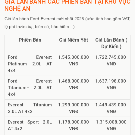
GIÁ LĂN BÁNH CÁC PHIÊN BẢN TẠI KHU VỰC
NGHỆ AN
Giá lăn bánh Ford Everest mới nhất 2025 (ước tính bao gồm VAT,
lệ phí trước bạ, biển số, bảo hiểm…):
Phiên Bản
Giá Niêm Yết
Giá Lăn Bánh (
Dự Kiến )
Ford Everest
1.545.000.000
1.722.745.000
Platinum 2.0L AT
VNĐ
VNĐ
4x4
Ford Everest
1.468.000.000
1.637.198.000
Titanium+ 2.0L AT
VNĐ
VNĐ
4x4
Everest Titanium
1.299.000.000
1.449.439.000
2.0L AT 4x2
VNĐ
VNĐ
Everest Sport 2.0L
1.178.000.000
1.315.008.000
AT 4x2
VNĐ
VNĐ