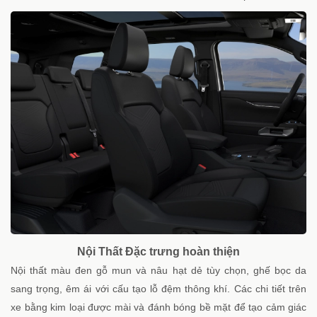
Nội Thất Đặc trưng hoàn thiện
Nội thất màu đen gỗ mun và nâu hạt dẻ tùy chọn, ghế bọc da
sang trọng, êm ái với cấu tạo lỗ đệm thông khí. Các chi tiết trên
xe bằng kim loại được mài và đánh bóng bề mặt để tạo cảm giác