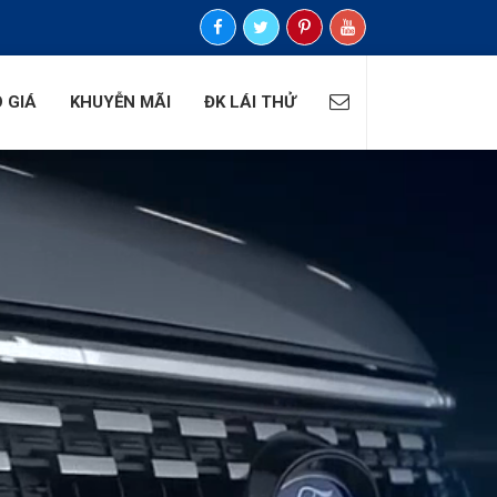
 GIÁ
KHUYỄN MÃI
ĐK LÁI THỬ