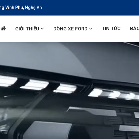
ờng Vinh Phú, Nghệ An
TIN TỨC
BÁO
GIỚI THIỆU
DÒNG XE FORD