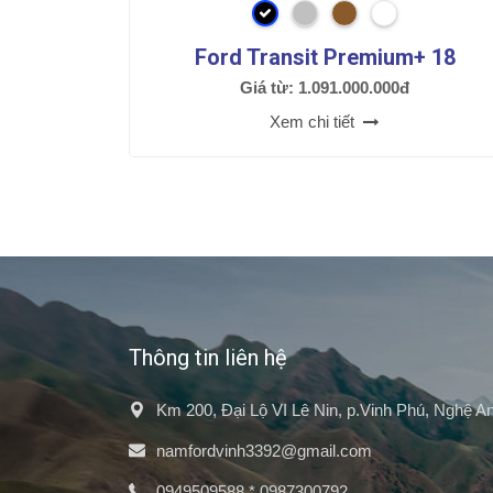
Ford Transit Premium+ 18
Giá từ: 1.091.000.000đ
Xem chi tiết
Thông tin liên hệ
Km 200, Đại Lộ VI Lê Nin, p.Vinh Phú, Nghệ A
namfordvinh3392@gmail.com
0949509588
*
0987300792